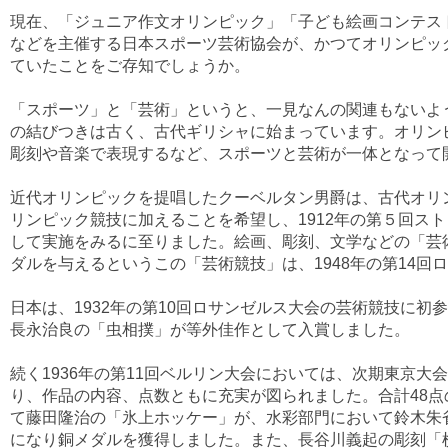
現在、「ジュニア作文オリンピック」「子ども絵画コンテス
などを主催する日本スポーツ芸術協会が、かつてオリンピッ
ていたことをご存知でしょうか。
「スポーツ」と「芸術」というと、一見なんの関連もないよ
の結びつきは古く、古代ギリシャに始まっています。オリン
彫刻や音楽で表現するなど、スポーツと芸術が一体となって
近代オリンピックを提唱したクーベルタン男爵は、古代オリ
リンピック競技に加えることを希望し、1912年の第５回ス
して実施をみるに至りました。絵画、彫刻、文学などの「芸
ダルを与えるというこの「芸術競技」は、1948年の第14回
日本は、1932年の第10回ロサンゼルス大会の芸術競技に初
長永治良の「虫相撲」が等外佳作として入賞しました。
続く1936年の第11回ベルリン大会においては、次期東京大会
り、作品の内容、点数ともに充実が図られました。合計48
て藤田隆治の「氷上ホッケー」が、水彩部門において鈴木朱
になり銅メダルを獲得しました。また、長谷川義起の彫刻「