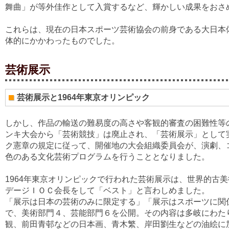
舞曲」が等外佳作として入賞するなど、輝かしい成果をおさ
これらは、現在の日本スポーツ芸術協会の前身である大日本
体的にかかわったものでした。
芸術展示
芸術展示と1964年東京オリンピック
しかし、作品の輸送の難易度の高さや客観的審査の困難性等の
ンキ大会から「芸術競技」は廃止され、「芸術展示」として
ク憲章の規定に従って、開催地の大会組織委員会が、演劇、
色のある文化芸術プログラムを行うこととなりました。
1964年東京オリンピックで行われた芸術展示は、世界的古
デージＩＯＣ会長をして「ベスト」と言わしめました。
「展示は日本の芸術のみに限定する」「展示はスポーツに関
で、美術部門４、芸能部門６を公開。その内容は多岐にわた
観、前田青邨などの日本画、青木繁、岸田劉生などの油絵に