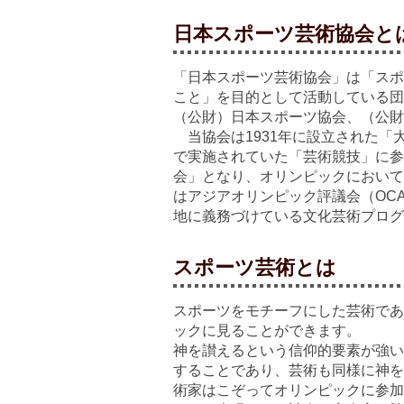
日本スポーツ芸術協会と
「日本スポーツ芸術協会」は「スポ
こと」を目的として活動している団
（公財）日本スポーツ協会、（公財
当協会は1931年に設立された「
で実施されていた「芸術競技」に参
会」となり、オリンピックにおいて
はアジアオリンピック評議会（OC
地に義務づけている文化芸術プログ
スポーツ芸術とは
スポーツをモチーフにした芸術であ
ックに見ることができます。
神を讃えるという信仰的要素が強い
することであり、芸術も同様に神を
術家はこぞってオリンピックに参加