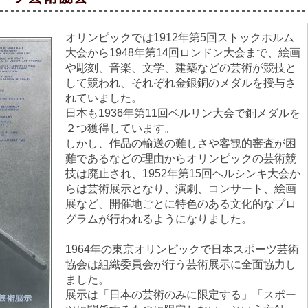
オリンピックでは1912年第5回ストックホルム
大会から1948年第14回ロンドン大会まで、絵画
や彫刻、音楽、文学、建築などの芸術が競技と
して競われ、それぞれ金銀銅のメダルを授与さ
れていました。
日本も1936年第11回ベルリン大会で銅メダルを
２つ獲得しています。
しかし、作品の輸送の難しさや客観的審査が困
難であるなどの理由からオリンピックの芸術競
技は廃止され、1952年第15回ヘルシンキ大会か
らは芸術展示となり、演劇、コンサート、絵画
展など、開催地ごとに特色のある文化的なプロ
グラムが行われるようになりました。
1964年の東京オリンピックで日本スポーツ芸術
協会は組織委員会が行う芸術展示に全面協力し
ました。
展示は「日本の芸術のみに限定する」「スポー