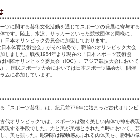
は
ーツに関する芸術文化活動を通じてスポーツの発展に寄与する
体です。陸上、水泳、サッカーといった競技団体と同様に、
）日本オリンピック委員会に加盟しております。
大日本体育芸術協会」がその前身で、戦前のオリンピック大会
加しました。戦後1954年より現在の「日本スポーツ芸術協
は国際オリンピック委員会（IOC）、アジア競技大会において
A）、国民スポーツ大会においては日本スポーツ協会が、開催
ラムに参加しています。
る「スポーツ芸術」は、紀元前776年に始まった古代オリンピ
古代オリンピックでは、スポーツは強く美しい肉体で神を表現
表現する手段でした。力と美が美徳とされた当時において、芸
し、美を競った。彫刻家は躍動感あふれる肉体美を、勝利の像