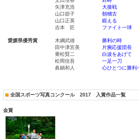
文田理香
対峙
矢津充浩
大接戦
山口節子
朝稽古
山口正英
鍛える
吉本 匠
ファイト一球
愛媛県優秀賞
木綱武雄
勝利の時
田中津宮美
片腕応援団長
乗松賢二
白波をあげて
松岡佳吾
一足一刀
眞鍋和人
心ひとつに勝利
全国スポーツ写真コンクール 2017 入賞作品一覧
金賞