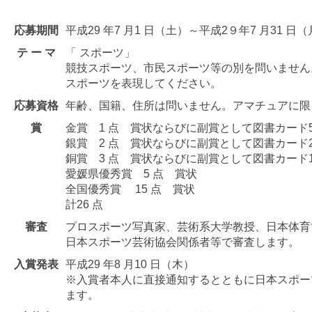
応募期間
平成29 年7 月1 日（土）～平成2９年7 月31 日
テ ー マ
「 スポーツ」
競技スポーツ、市民スポーツ等の別を問いません
スポーツを表現してください。
応募資格
年齢、国籍、住所は問いません。アマチュアに限
賞
金賞 1 点 賞状ならびに副賞として図書カード5
銀賞 2 点 賞状ならびに副賞として図書カード2
銅賞 3 点 賞状ならびに副賞として図書カード1
愛媛県優秀賞 5 点 賞状
全国優秀賞 15 点 賞状
計26 点
審査
プロスポーツ写真家、芸術系大学教授、日本体育
日本スポーツ芸術協会関係者等で審査します。
入賞発表
平成29 年8 月10 日（木）
※入賞者本人に直接通知するとともに日本スポー
ます。