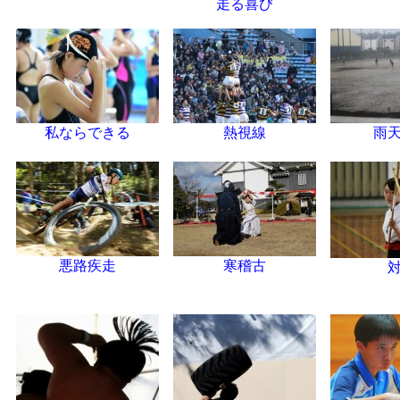
走る喜び
私ならできる
熱視線
雨
悪路疾走
寒稽古