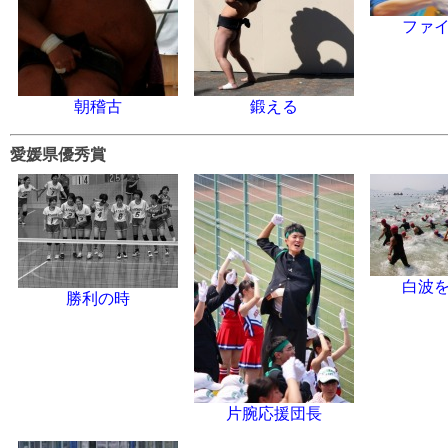
ファ
朝稽古
鍛える
愛媛県優秀賞
白波
勝利の時
片腕応援団長