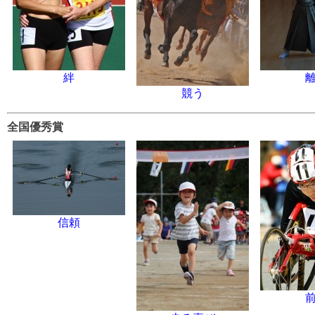
絆
競う
全国優秀賞
信頼