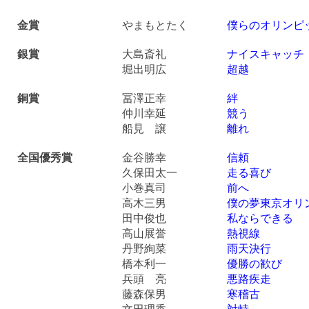
金賞
やまもとたく
僕らのオリンピ
銀賞
大島斎礼
ナイスキャッチ
堀出明広
超越
銅賞
冨澤正幸
絆
仲川幸延
競う
船見 譲
離れ
全国優秀賞
金谷勝幸
信頼
久保田太一
走る喜び
小巻真司
前へ
高木三男
僕の夢東京オリ
田中俊也
私ならできる
高山展誉
熱視線
丹野絢菜
雨天決行
橋本利一
優勝の歓び
兵頭 亮
悪路疾走
藤森保男
寒稽古