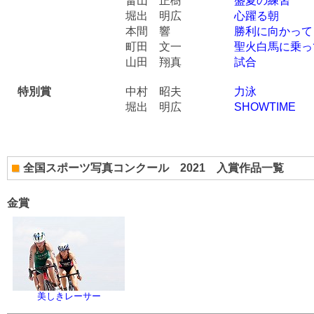
畠山 正樹
盛夏の練習
堀出 明広
心躍る朝
本間 響
勝利に向かって
町田 文一
聖火白馬に乗っ
山田 翔真
試合
特別賞
中村 昭夫
力泳
堀出 明広
SHOWTIME
全国スポーツ写真コンクール 2021 入賞作品一覧
金賞
美しきレーサー