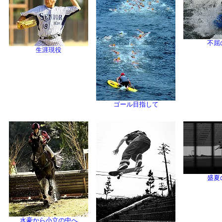
不屈
生涯現役
ゴール目指して
盛夏
水豪から小立の中へ