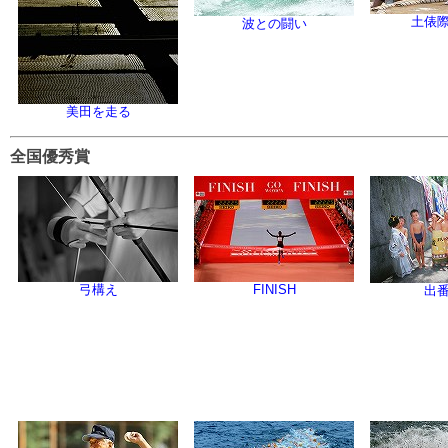
土俵
波との闘い
美田を走る
全国優秀賞
弓構え
FINISH
出