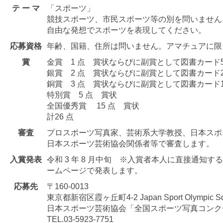
テ ー マ
「スポーツ」
競技スポーツ、市民スポーツ等の別を問いません
自由な発想でスポーツを表現してください。
応募資格
年齢、国籍、住所は問いません。アマチュアに限
賞
金賞 1 点 賞状ならびに副賞として図書カード5
銀賞 2 点 賞状ならびに副賞として図書カード2
銅賞 3 点 賞状ならびに副賞として図書カード1
特別賞 5 点 賞状
全国優秀賞 15 点 賞状
計26 点
審査
プロスポーツ写真家、芸術系大学教授、日本スポ
日本スポーツ芸術協会関係者等で審査します。
入賞発表
令和 3 年 8 月中旬 ※入賞者本人に直接通知
ームページで発表します。
応募先
〒160-0013
東京都新宿区霞ヶ丘町4-2 Japan Sport Olympic Sq
日本スポーツ芸術協会「全国スポーツ写真コンク
TEL.03-5923-7751