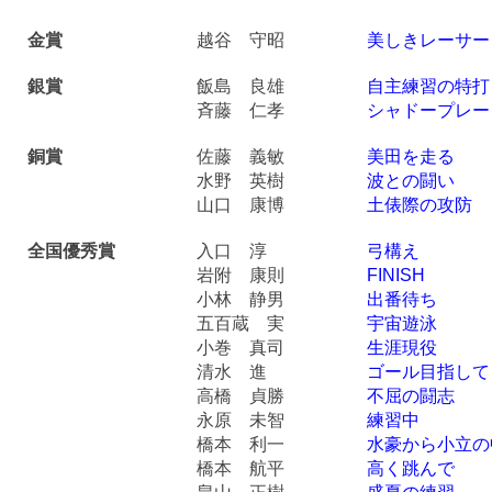
金賞
越谷 守昭
美しきレーサー
銀賞
飯島 良雄
自主練習の特打
斉藤 仁孝
シャドープレー
銅賞
佐藤 義敏
美田を走る
水野 英樹
波との闘い
山口 康博
土俵際の攻防
全国優秀賞
入口 淳
弓構え
岩附 康則
FINISH
小林 静男
出番待ち
五百蔵 実
宇宙遊泳
小巻 真司
生涯現役
清水 進
ゴール目指して
高橋 貞勝
不屈の闘志
永原 未智
練習中
橋本 利一
水豪から小立の
橋本 航平
高く跳んで